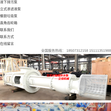
液下排污泵
立式渗滤液泵
餐厨垃圾泵
直角齿轮箱
联系我们
联系方式
在线留言
全国服务热线：
18507312158 15111351988