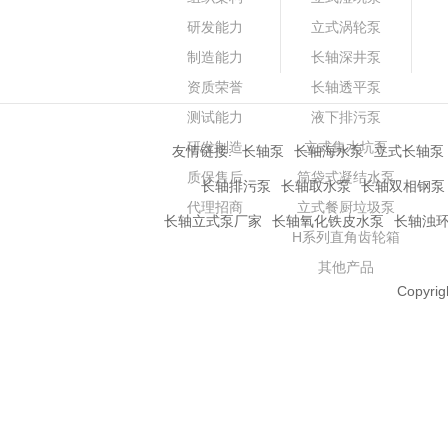
研发能力
立式涡轮泵
制造能力
长轴深井泵
资质荣誉
长轴透平泵
测试能力
液下排污泵
研发制造
立式集水坑泵
友情链接:
长轴泵
长轴海水泵
立式长轴泵
质保售后
筒袋式凝结水泵
长轴排污泵
长轴取水泵
长轴双相钢泵
代理招商
立式餐厨垃圾泵
长轴立式泵厂家
长轴氧化铁皮水泵
长轴浊
H系列直角齿轮箱
其他产品
Copyrig