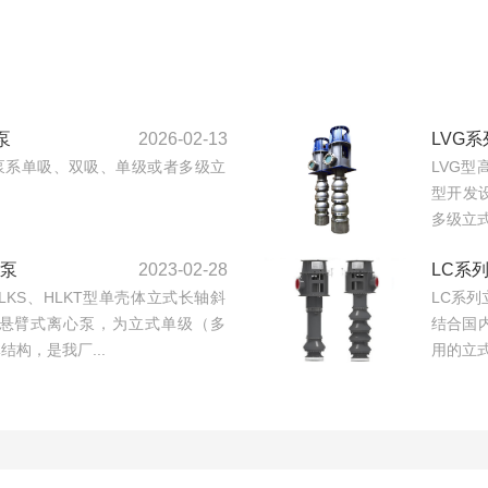
泵
2026-02-13
LVG
泵系单吸、双吸、单级或者多级立
LVG
型开发
多级立式
流泵
2023-02-28
LC系
、HLKS、HLKT型单壳体立式长轴斜
LC系
悬臂式离心泵，为立式单级（多
结合国
构，是我厂...
用的立式