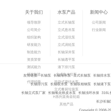
关于我们
水泵产品
新闻中心
领导致辞
立式长轴泵
公司新闻
公司简介
立式悬吊泵
行业新闻
组织架构
立式湿坑泵
研发能力
立式涡轮泵
制造能力
长轴深井泵
资质荣誉
长轴透平泵
测试能力
液下排污泵
研发制造
立式集水坑泵
友情链接:
长轴泵
长轴海水泵
立式长轴泵
长轴排水泵
代理招商
筒袋式凝结水泵
长轴排污泵
长轴取水泵
长轴双相钢泵
长轴液下泵
立式餐厨垃圾泵
长轴立式泵厂家
长轴氧化铁皮水泵
长轴浊环水保
316
H系列直角齿轮箱
长沙长轴
其他产品
Copyright © 2008-