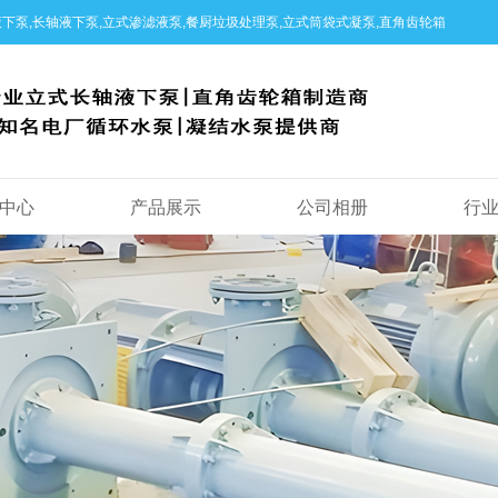
下泵,长轴液下泵,立式渗滤液泵,餐厨垃圾处理泵,立式筒袋式凝泵,直角齿轮箱
中心
产品展示
公司相册
行