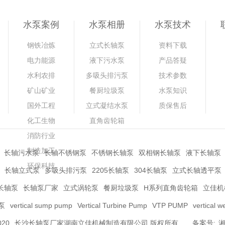
水泵案例
水泵相册
水泵技术
钢铁冶炼
立式长轴泵
资料下载
电力能源
液下污水泵
产品答疑
水利农排
多吸头排污泵
技术参数
矿山矿业
餐厨垃圾泵
水泵知识
国外工程
立式凝结水泵
质保售后
化工生物
直角齿轮箱
消防行业
制造加工
长轴污水泵
长轴不锈钢泵
不锈钢长轴泵
双相钢长轴泵
液下长轴泵
环保科技
长轴立式泵
多吸头排污泵
2205长轴泵
304长轴泵
立式长轴透平泵
L长轴泵
长轴泵厂家
立式涡轮泵
餐厨垃圾泵
H系列直角齿轮箱
立佳机
泵
vertical sump pump
Vertical Turbine Pump
VTP PUMP
vertical w
2020
长沙长轴泵
厂家湖南立佳机械制造有限公司 版权所有
备案号:
湘