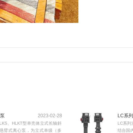
流泵
2023-02-28
LC系
、HLKS、HLKT型单壳体立式长轴斜
LC系
悬臂式离心泵，为立式单级（多
结合国