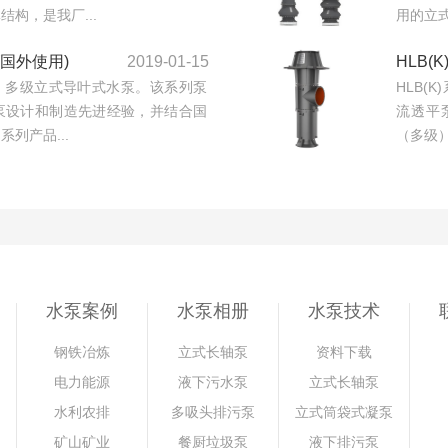
构，是我厂...
用的立式
国外使用)
2019-01-15
HLB
、多级立式导叶式水泵。该系列泵
HLB(
泵设计和制造先进经验，并结合国
流透平
列产品...
（多级）
水泵案例
水泵相册
水泵技术
钢铁冶炼
立式长轴泵
资料下载
电力能源
液下污水泵
立式长轴泵
水利农排
多吸头排污泵
立式筒袋式凝泵
矿山矿业
餐厨垃圾泵
液下排污泵