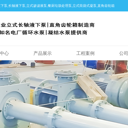
下泵,长轴液下泵,立式渗滤液泵,餐厨垃圾处理泵,立式筒袋式凝泵,直角齿轮箱
中心
产品展示
工程案例
公