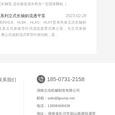
长轴泵,适合输送清水和含一定固体颗粒（...
(K)系列立式长轴斜流透平泵
2023-02-28
K)系列HLB、HLBK、HLKS、HLKT型单壳体立式长轴斜
泵系立式单级导叶式混流悬臂式离心泵，为立式单级
离心式或斜流式带导叶体结构，是...
185-0731-2158
联系我们
湖南立佳机械制造有限公司
邮箱：sale@ljpump.net
电话：13808468438
地址：湖南省长沙市韶山南路恒盛世