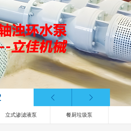
3
立式渗滤液泵
餐厨垃圾泵