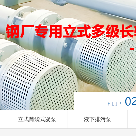
立式筒袋式凝泵
液下排污泵