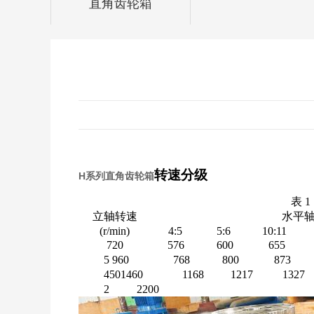
直角齿轮箱
转速分级
H系列直角齿轮箱
表
1
立轴转速
水平
(r/min)
4:5
5:6
10:11
720
576
600
655
5
960
768
800
873
450
1460
1168
1217
1327
2
2200