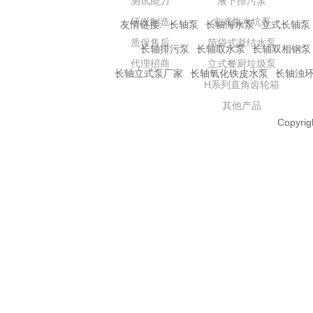
测试能力
液下排污泵
研发制造
立式集水坑泵
友情链接:
长轴泵
长轴海水泵
立式长轴泵
质保售后
筒袋式凝结水泵
长轴排污泵
长轴取水泵
长轴双相钢泵
代理招商
立式餐厨垃圾泵
长轴立式泵厂家
长轴氧化铁皮水泵
长轴浊
H系列直角齿轮箱
其他产品
Copyrig