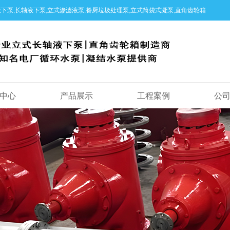
下泵,长轴液下泵,立式渗滤液泵,餐厨垃圾处理泵,立式筒袋式凝泵,直角齿轮箱
中心
产品展示
工程案例
公