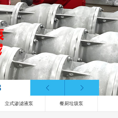
3
立式渗滤液泵
餐厨垃圾泵