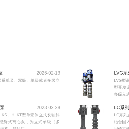
泵
2026-02-13
LVG
泵系单吸、双吸、单级或者多级立
LVG
型开发
多级立式
流泵
2023-02-28
LC系
、HLKS、HLKT型单壳体立式长轴斜
LC系
悬臂式离心泵，为立式单级（多
结合国
构，是我厂...
用的立式