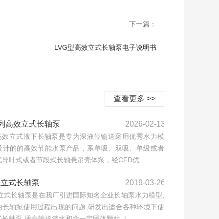
下一篇：
LVG型高效立式长轴泵电子说明书
查看更多 >>
系列高效立式长轴泵
2026-02-13
型高效立式液下长轴泵是专为深液位输送采用优秀水力模
设计的的高效节能水泵产品，系单吸、双吸、单级或者
导叶式或者节段式长轴悬吊壳体泵，经CFD优...
列立式长轴泵
2019-03-26
列立式长轴泵是在我厂引进国际知名企业长轴泵水力模型,
内长轴泵使用过程出现的问题,研发出适合各种环境下使
长轴泵,适合输送清水和含一定固体颗粒（...