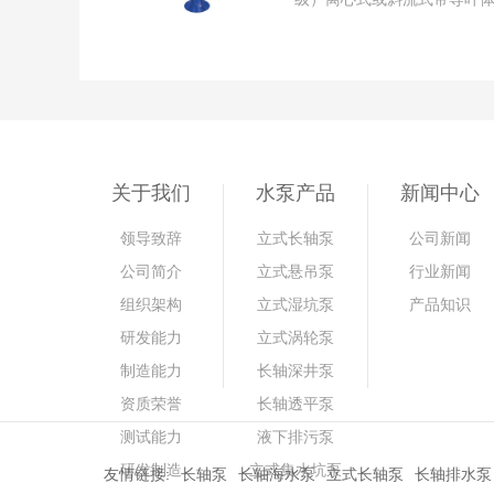
关于我们
水泵产品
新闻中心
领导致辞
立式长轴泵
公司新闻
公司简介
立式悬吊泵
行业新闻
组织架构
立式湿坑泵
产品知识
研发能力
立式涡轮泵
制造能力
长轴深井泵
资质荣誉
长轴透平泵
测试能力
液下排污泵
研发制造
立式集水坑泵
友情链接:
长轴泵
长轴海水泵
立式长轴泵
长轴排水泵