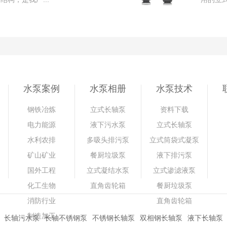
水泵案例
水泵相册
水泵技术
钢铁冶炼
立式长轴泵
资料下载
电力能源
液下污水泵
立式长轴泵
水利农排
多吸头排污泵
立式筒袋式凝泵
矿山矿业
餐厨垃圾泵
液下排污泵
国外工程
立式凝结水泵
立式渗滤液泵
化工生物
直角齿轮箱
餐厨垃圾泵
消防行业
直角齿轮箱
制造加工
长轴污水泵
长轴不锈钢泵
不锈钢长轴泵
双相钢长轴泵
液下长轴泵